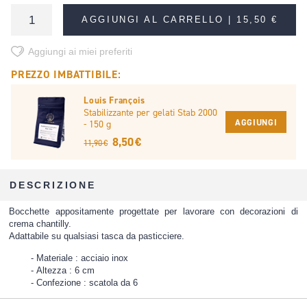
AGGIUNGI AL CARRELLO |
15,50 €
Aggiungi ai miei preferiti
PREZZO IMBATTIBILE:
Louis François
Stabilizzante per gelati Stab 2000
AGGIUNGI
- 150 g
8,50 €
11,90 €
DESCRIZIONE
Bocchette appositamente progettate per lavorare con decorazioni di
crema chantilly.
Adattabile su qualsiasi tasca da pasticciere.
Materiale : acciaio inox
Altezza : 6 cm
Confezione : scatola da 6