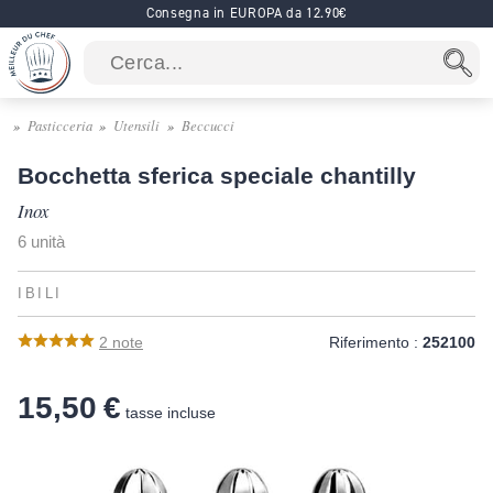
Consegna in EUROPA da 12.90€
Pasticceria
Utensili
Beccucci
Bocchetta sferica speciale chantilly
Inox
6 unità
IBILI
2
note
Riferimento :
252100
15,50 €
tasse incluse