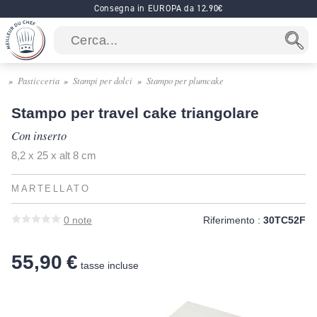
Consegna in EUROPA da 12.90€
Pasticceria
Stampi per dolci
Stampo per plumcake
Stampo per travel cake triangolare
Con inserto
8,2 x 25 x alt 8 cm
MARTELLATO
0
note
Riferimento :
30TC52F
55,90 €
tasse incluse