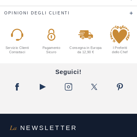
OPINIONI DEGLI CLIENTI
Servizio Clienti
Pagamento
Consegna in Europa
I Preferiti
Contattaci
Sicuro
da 12,90 €
dello Chef
Seguici!
La
NEWSLETTER