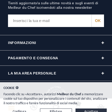
Tieniti aggiornato/a sulle ultime novità e sugli eventi di
Meilleur du Chef iscrivendoti alla nostra newsletter
INFORMAZIONI
PAGAMENTO E CONSEGNA
LA MIA AREA PERSONALE
COOKIE 🍪
Facendo clic su «Accettare», autorizzi
Meilleur du Chef
a memorizzare
cookie sul tuo dispositivo per personalizzare i contenuti del sito, analizzare
il nostro traffico e fornire funzionalità di social media.
Copyright © 2000-2026, www.meilleurduchef.com - Tutti i diritti riservati.
Configura...
Rifiutare
Accettare