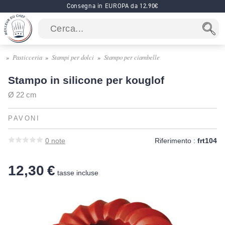
Consegna in EUROPA da 12.90€
Pasticceria
Stampi per dolci
Stampo per ciambelle
Stampo in silicone per kouglof
Ø 22 cm
PAVONI
0
note
Riferimento :
frt104
12,30 €
tasse incluse