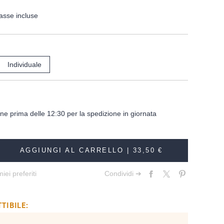
asse incluse
Individuale
dine prima delle 12:30 per la spedizione in giornata
AGGIUNGI AL CARRELLO |
33,50 €
iei preferiti
Condividi ➔
TIBILE: