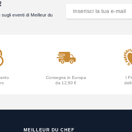
R
e sugli eventi di Meilleur du
ento
Consegna in Europa
I Pr
ro
da 12,90 €
del
MEILLEUR DU CHEF