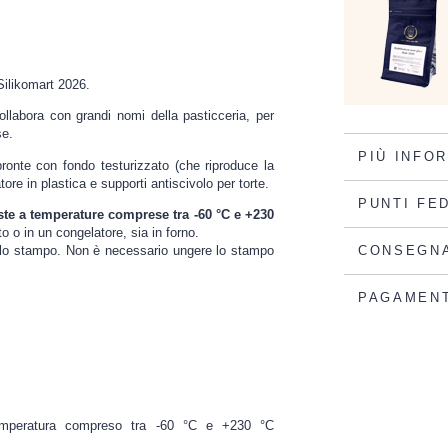
 Silikomart 2026.
labora con grandi nomi della pasticceria, per
se.
PIÙ INFO
onte con fondo testurizzato (che riproduce la
atore in plastica e supporti antiscivolo per torte.
PUNTI FE
ste a temperature comprese tra -60 °C e +230
to o in un congelatore, sia in forno.
dello stampo. Non è necessario ungere lo stampo
CONSEGN
PAGAMEN
i temperatura compreso tra -60 °C e +230 °C