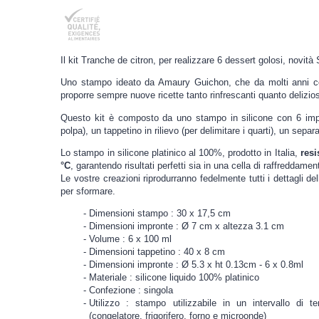
Il kit Tranche de citron, per realizzare 6 dessert golosi, novità
Uno stampo ideato da Amaury Guichon, che da molti anni col
proporre sempre nuove ricette tanto rinfrescanti quanto delizio
Questo kit è composto da uno stampo in silicone con 6 impr
polpa), un tappetino in rilievo (per delimitare i quarti), un separ
Lo stampo in silicone platinico al 100%, prodotto in Italia,
resi
°C
, garantendo risultati perfetti sia in una cella di raffreddamen
Le vostre creazioni riprodurranno fedelmente tutti i dettagli 
per sformare.
Dimensioni stampo : 30 x 17,5 cm
Dimensioni impronte : Ø 7 cm x altezza 3.1 cm
Volume : 6 x 100 ml
Dimensioni tappetino : 40 x 8 cm
Dimensioni impronte : Ø 5.3 x ht 0.13cm - 6 x 0.8ml
Materiale : silicone liquido 100% platinico
Confezione : singola
Utilizzo : stampo utilizzabile in un intervallo d
(congelatore, frigorifero, forno e microonde)