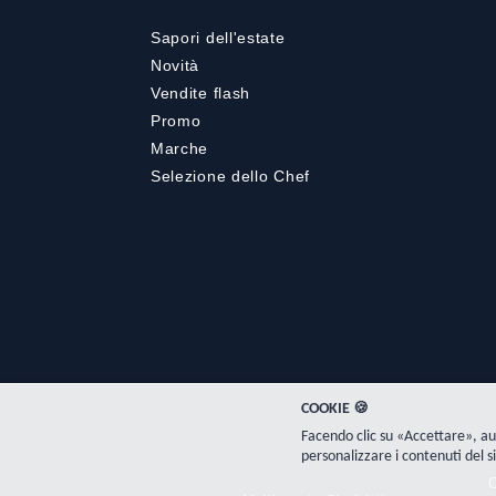
Sapori dell'estate
Novità
Vendite flash
Promo
Marche
Selezione dello Chef
COOKIE 🍪
Facendo clic su «Accettare», au
personalizzare i contenuti del si
C