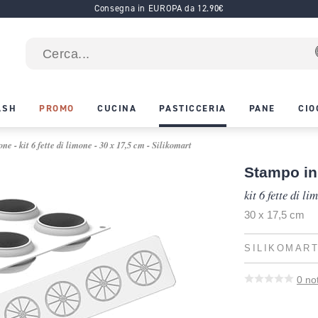
Consegna in EUROPA da 12.90€
ASH
PROMO
CUCINA
PASTICCERIA
PANE
CIO
ne - kit 6 fette di limone - 30 x 17,5 cm - Silikomart
Stampo in
kit 6 fette di li
30 x 17,5 cm
SILIKOMAR
0
no