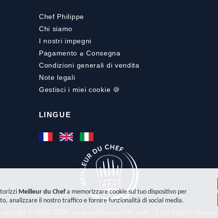
Chef Philippe
Chi siamo
I nostri impegni
Pagamento
e
Consegna
Condizioni generali di vendita
Note legali
Gestisci i miei cookie 🍪
LINGUE
torizzi
Meilleur du Chef
a memorizzare cookie sul tuo dispositivo per
to, analizzare il nostro traffico e fornire funzionalità di social media.
opyright © 2000-2026, www.meilleurduchef.com - Tutti i diritti riservat