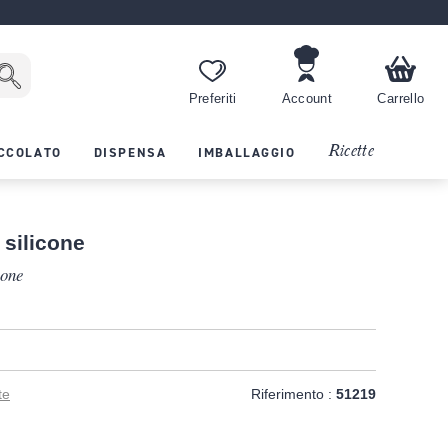
Preferiti
Account
Carrello
Ricette
CCOLATO
DISPENSA
IMBALLAGGIO
 silicone
mone
T
te
Riferimento :
51219