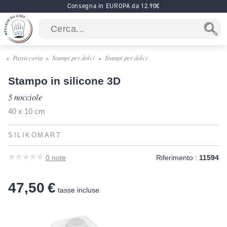
Consegna in EUROPA da 12.90€
Pasticceria
Stampi per dolci
Stampi per dolci
Stampo in silicone 3D
5 nocciole
40 x 10 cm
SILIKOMART
0
note
Riferimento :
11594
47,50 €
tasse incluse