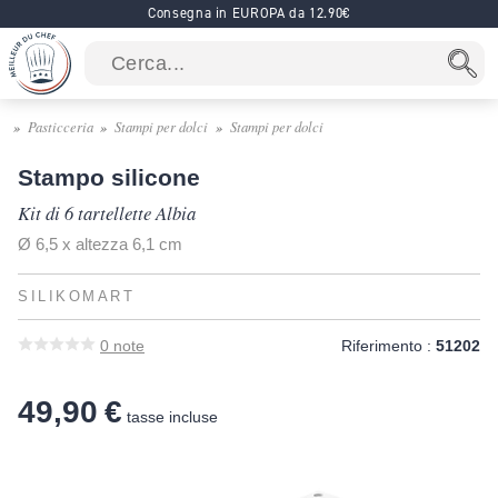
Consegna in EUROPA da 12.90€
Pasticceria
Stampi per dolci
Stampi per dolci
Stampo silicone
Kit di 6 tartellette Albia
Ø 6,5 x altezza 6,1 cm
SILIKOMART
0
note
Riferimento :
51202
49,90 €
tasse incluse