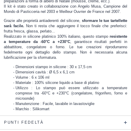
preparazioni a forma di albero di Natale (mousse, creme, ecc.).
Il kit è stato creato in collaborazione con Angelo Musa, Campione del
Mondo di Pasticceria nel 2003 e Meilleur Ouvrier de France nel 2007.
Grazie alle proprietà antiaderenti del silicone,
sformare le tue tartellette
sarà facile.
Non ti resta che aggiungere il tocco finale che preferisci:
frutta fresca, glassa, perlato...
Realizzato in silicone platinico 100% italiano, questo stampo
resistente
a temperature da -60°C a +230°C
, garantisce risultati perfetti in
abbattitore, congelatore o forno. Le tue creazioni riprodurranno
fedelmente ogni dettaglio dello stampo. Non è necessaria alcuna
lubrificazione per la sformatura.
Dimensioni stampo in silicone : 30 x 17,5 cm
Dimensioni cavità : Ø 6,5 x 6,1 cm
Volume : 6 x 106 ml
Materiale : 100% silicone liquido a base di platino
Utilizzo : Lo stampo può essere utilizzato a temperature
comprese tra -60°C e +230°C (congelatore, frigorifero, forno e
microonde)
Manutenzione : Facile, lavabile in lavastoviglie
Marchio : Silikomart
PUNTI FEDELTÀ