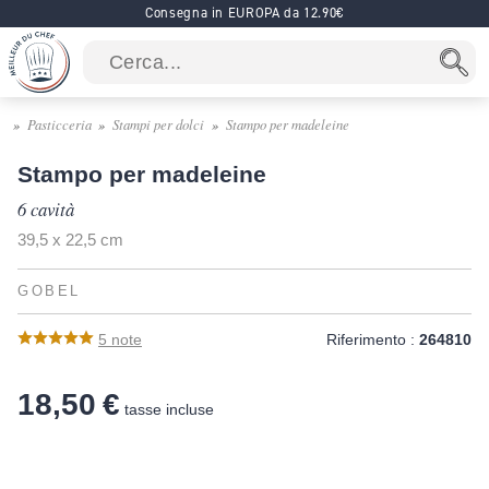
Consegna in EUROPA da 12.90€
Pasticceria
Stampi per dolci
Stampo per madeleine
Stampo per madeleine
6 cavità
39,5 x 22,5 cm
GOBEL
5
note
Riferimento :
264810
18,50 €
tasse incluse