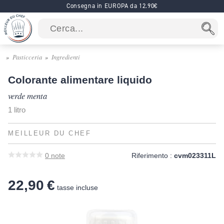
Consegna in EUROPA da 12.90€
Pasticceria
Ingredienti
Colorante alimentare liquido
verde menta
1 litro
MEILLEUR DU CHEF
0
note
Riferimento :
cvm023311L
22,90 €
tasse incluse