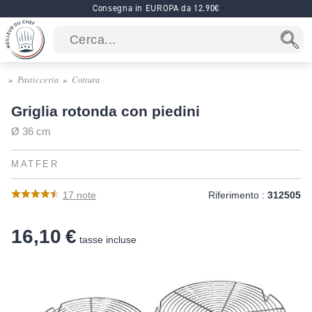
Consegna in EUROPA da 12.90€
Pasticceria
Cottura
Griglia rotonda con piedini
Ø 36 cm
MATFER
17
note
Riferimento :
312505
16,10 €
tasse incluse