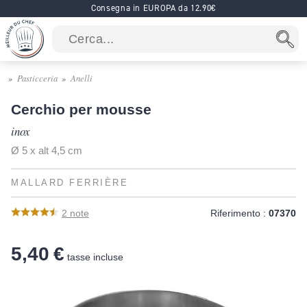
Consegna in EUROPA da 12.90€
Pasticceria
Anelli
Cerchio per mousse
inox
Ø 5 x alt 4,5 cm
MALLARD FERRIÈRE
2
note
Riferimento :
07370
5,40 €
tasse incluse