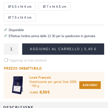
Ø 6,5 x ht 4 cm
Ø 7 x ht 4,5 cm
Ø 7,5 x ht 4 cm
Disponibile
Effettua l'ordine prima delle 12:30 per la spedizione in giornata
AGGIUNGI AL CARRELLO |
5,40 €
Aggiungi ai miei preferiti
PREZZO IMBATTIBILE:
Louis François
Stabilizzante per gelati Stab 2000
AGGIUNGI
- 150 g
8,50 €
11,90 €
DESCRIZIONE