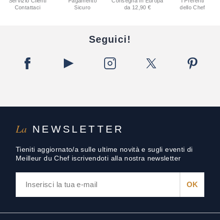
Servizio Clienti
Pagamento
Consegna in Europa
I Preferiti
Contattaci
Sicuro
da 12,90 €
dello Chef
Seguici!
La
NEWSLETTER
Tieniti aggiornato/a sulle ultime novità e sugli eventi di
Meilleur du Chef iscrivendoti alla nostra newsletter