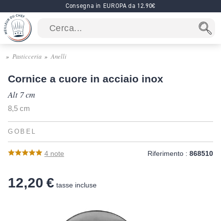
Consegna in EUROPA da 12.90€
Pasticceria
Anelli
Cornice a cuore in acciaio inox
Alt 7 cm
8,5 cm
GOBEL
4
note
Riferimento :
868510
12,20 €
tasse incluse