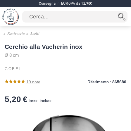
Consegna in EUROPA da 12.90€
Pasticceria
Anelli
Cerchio alla Vacherin inox
Ø 8 cm
GOBEL
19
note
Riferimento :
865680
5,20 €
tasse incluse