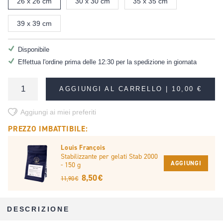
26 x 26 cm
30 x 30 cm
35 x 35 cm
39 x 39 cm
Disponibile
Effettua l'ordine prima delle 12:30 per la spedizione in giornata
AGGIUNGI AL CARRELLO |
10,00 €
Aggiungi ai miei preferiti
PREZZO IMBATTIBILE:
Louis François
Stabilizzante per gelati Stab 2000
AGGIUNGI
- 150 g
8,50 €
11,90 €
DESCRIZIONE