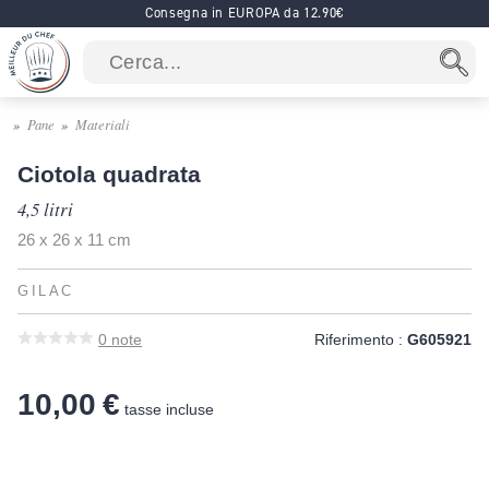
Consegna in EUROPA da 12.90€
Pane
Materiali
Ciotola quadrata
4,5 litri
26 x 26 x 11 cm
GILAC
0
note
Riferimento :
G605921
10,00 €
tasse incluse