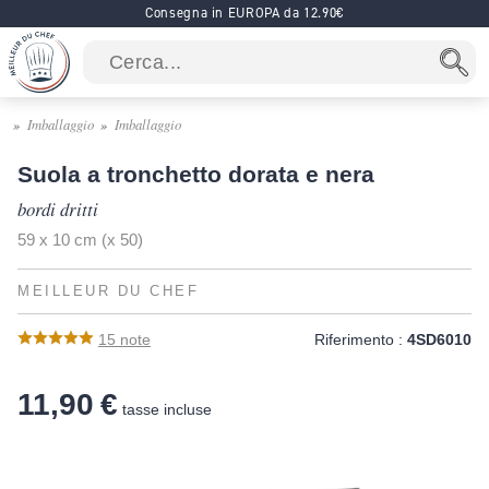
Consegna in EUROPA da 12.90€
Imballaggio
Imballaggio
Suola a tronchetto dorata e nera
bordi dritti
59 x 10 cm (x 50)
MEILLEUR DU CHEF
15
note
Riferimento :
4SD6010
11,90 €
tasse incluse