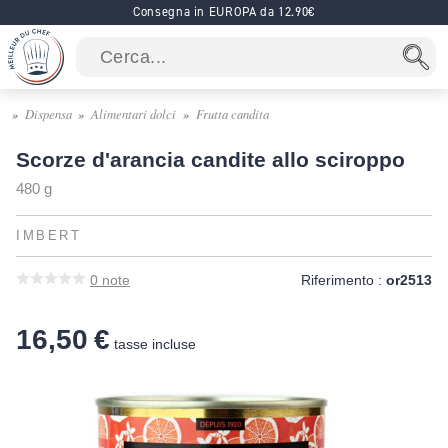
Consegna in EUROPA da 12.90€
Dispensa
Alimentari dolci
Frutta candita
Scorze d'arancia candite allo sciroppo
480 g
IMBERT
0
note
Riferimento :
or2513
16,50 €
tasse incluse