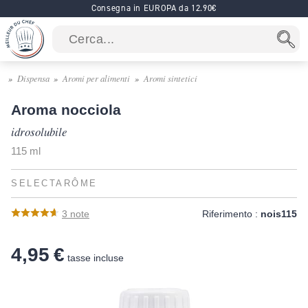
Consegna in EUROPA da 12.90€
Dispensa
Aromi per alimenti
Aromi sintetici
Aroma nocciola
idrosolubile
115 ml
SELECTARÔME
3
note
Riferimento :
nois115
4,95 €
tasse incluse