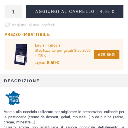
AGGIUNGI AL CARRELLO |
4,95 €
Aggiungi ai miei preferiti
PREZZO IMBATTIBILE:
Louis François
Stabilizzante per gelati Stab 2000
AGGIUNGI
- 150 g
8,50 €
11,90 €
DESCRIZIONE
Aroma alla nocciola utilizzato per migliorare le preparazioni culinarie per
la pasticceria (creme da dessert, gelati, mousse...) o da cucina (salse,
creme, minestre...)
Questo aroma non sostituisce il sapore principale dell'alimento; è