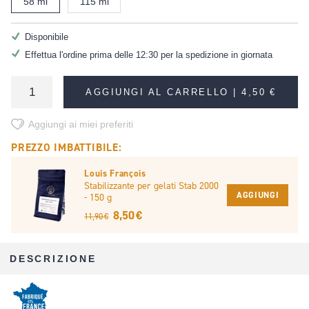
58 ml
115 ml
Disponibile
Effettua l'ordine prima delle 12:30 per la spedizione in giornata
AGGIUNGI AL CARRELLO |
4,50 €
Aggiungi ai miei preferiti
PREZZO IMBATTIBILE:
Louis François
Stabilizzante per gelati Stab 2000
AGGIUNGI
- 150 g
8,50 €
11,90 €
DESCRIZIONE