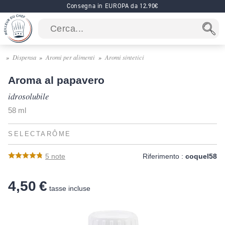
Consegna in EUROPA da 12.90€
Dispensa
Aromi per alimenti
Aromi sintetici
Aroma al papavero
idrosolubile
58 ml
SELECTARÔME
5
note
Riferimento :
coquel58
4,50 €
tasse incluse