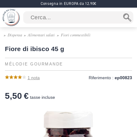
Consegna in EUROPA da 12.90€
Dispensa
Alimentari salati
Fiori commestibili
Fiore di ibisco 45 g
MÉLODIE GOURMANDE
1
nota
Riferimento :
ep00823
5,50 €
tasse incluse