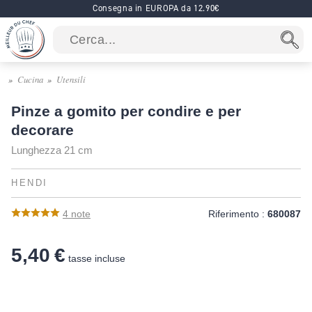
Consegna in EUROPA da 12.90€
Cucina
Utensili
Pinze a gomito per condire e per
decorare
Lunghezza 21 cm
HENDI
4
note
Riferimento :
680087
5,40 €
tasse incluse