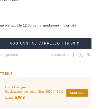
asse incluse
dine prima delle 12:30 per la spedizione in giornata
AGGIUNGI AL CARRELLO |
19,70 €
iei preferiti
Condividi ➔
TIBILE:
Louis François
Stabilizzante per gelati Stab 2000 - 150 g
AGGIUNGI
8,50 €
11,90 €