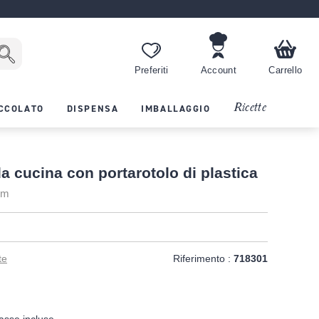
Preferiti
Account
Carrello
Ricette
CCOLATO
DISPENSA
IMBALLAGGIO
da cucina con portarotolo di plastica
cm
te
Riferimento :
718301