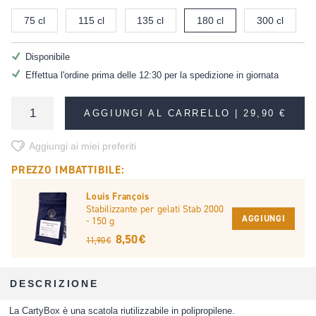
75 cl
115 cl
135 cl
180 cl
300 cl
Disponibile
Effettua l'ordine prima delle 12:30 per la spedizione in giornata
AGGIUNGI AL CARRELLO |
29,90 €
Aggiungi ai miei preferiti
PREZZO IMBATTIBILE:
Louis François
Stabilizzante per gelati Stab 2000
AGGIUNGI
- 150 g
8,50 €
11,90 €
DESCRIZIONE
La CartyBox è una scatola riutilizzabile in polipropilene.