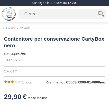
Consegna in EUROPA da 12.90€
Cucina
Utensili
Contenitore per conservazione CartyBox
nero
con coperchio
180 cl (x 25)
CARTY
1
nota
Riferimento :
C0503-XX00-01-0000rec
29,90 €
tasse incluse