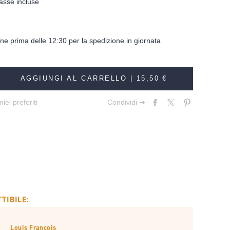
asse incluse
dine prima delle 12:30 per la spedizione in giornata
AGGIUNGI AL CARRELLO |
15,50 €
iei preferiti
Condividi ➔
TIBILE:
Louis François