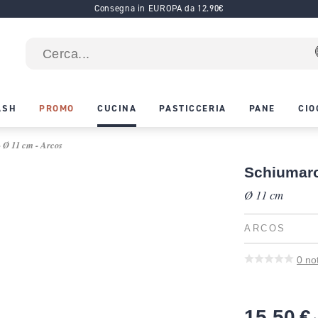
Consegna in EUROPA da 12.90€
ASH
PROMO
CUCINA
PASTICCERIA
PANE
CIO
- Ø 11 cm - Arcos
Schiumarol
Ø 11 cm
ARCOS
0
no
15,50 €