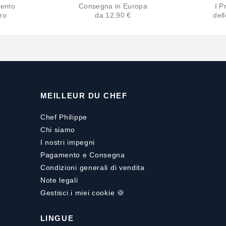
ento
Consegna in Europa
I Pr
ro
da 12,90 €
del
MEILLEUR DU CHEF
Chef Philippe
Chi siamo
I nostri impegni
Pagamento
e
Consegna
Condizioni generali di vendita
Note legali
Gestisci i miei cookie 🍪
LINGUE