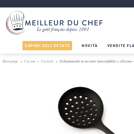
SAPORI DELL'ESTATE
NOVITÀ
VENDITE FL
Homepage
Cucina
Utensili
Schiumarola in acciaio inossidabile e silicone 