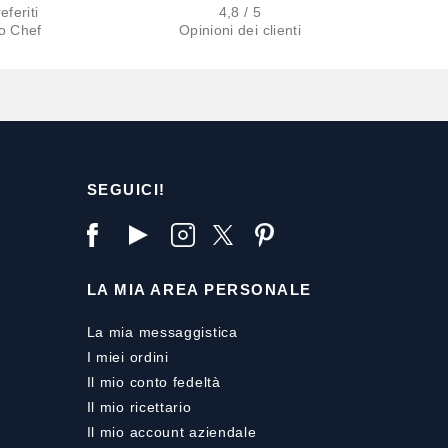
eferiti
4,8 / 5
lo Chef
Opinioni dei clienti
SEGUICI!
LA MIA AREA PERSONALE
La mia messaggistica
I miei ordini
Il mio conto fedeltà
Il mio ricettario
Il mio account aziendale