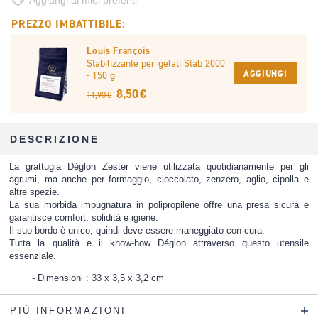
Aggiungi ai miei preferiti
PREZZO IMBATTIBILE:
Louis François
Stabilizzante per gelati Stab 2000
AGGIUNGI
- 150 g
8,50 €
11,90 €
DESCRIZIONE
La grattugia Déglon Zester viene utilizzata quotidianamente per gli
agrumi, ma anche per formaggio, cioccolato, zenzero, aglio, cipolla e
altre spezie.
La sua morbida impugnatura in polipropilene offre una presa sicura e
garantisce comfort, solidità e igiene.
Il suo bordo è unico, quindi deve essere maneggiato con cura.
Tutta la qualità e il know-how Déglon attraverso questo utensile
essenziale.
Dimensioni : 33 x 3,5 x 3,2 cm
PIÙ INFORMAZIONI