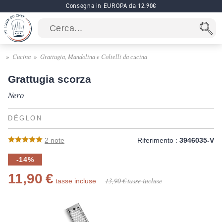
Consegna in EUROPA da 12.90€
Cucina
Grattugia, Mandolina e Coltelli da cucina
Grattugia scorza
Nero
DÉGLON
2
note
Riferimento :
3946035-V
-14%
11,90 €
13,90 €
tasse incluse
tasse incluse