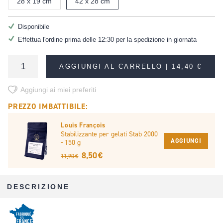
28 x 19 cm
42 x 28 cm
Disponibile
Effettua l'ordine prima delle 12:30 per la spedizione in giornata
AGGIUNGI AL CARRELLO |
14,40 €
Aggiungi ai miei preferiti
PREZZO IMBATTIBILE:
Louis François
Stabilizzante per gelati Stab 2000
AGGIUNGI
- 150 g
8,50 €
11,90 €
DESCRIZIONE