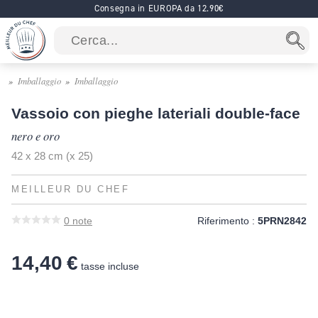
Consegna in EUROPA da 12.90€
Imballaggio
Imballaggio
Vassoio con pieghe lateriali double-face
nero e oro
42 x 28 cm (x 25)
MEILLEUR DU CHEF
0
note
Riferimento :
5PRN2842
14,40 €
tasse incluse