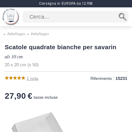
Consegna in EUROPA da 12.90€
Imballaggio
Imballaggio
Scatole quadrate bianche per savarin
alt 10 cm
20 x 20 cm (x 50)
1
nota
Riferimento :
15231
27,90 €
tasse incluse