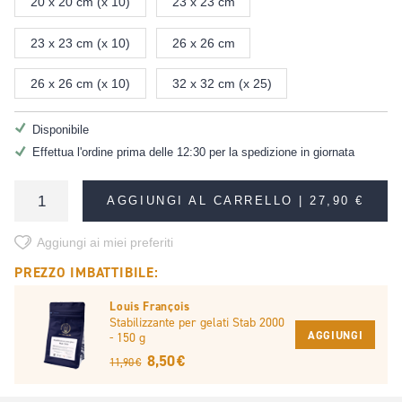
20 x 20 cm (x 10)
23 x 23 cm
23 x 23 cm (x 10)
26 x 26 cm
26 x 26 cm (x 10)
32 x 32 cm (x 25)
Disponibile
Effettua l'ordine prima delle 12:30 per la spedizione in giornata
AGGIUNGI AL CARRELLO |
27,90 €
Aggiungi ai miei preferiti
PREZZO IMBATTIBILE:
Louis François
Stabilizzante per gelati Stab 2000
AGGIUNGI
- 150 g
8,50 €
11,90 €